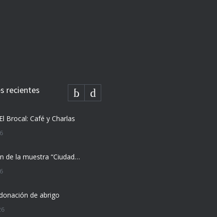
 recientes
El Brocal: Café y Charlas
26
Inauguración de la muestra “Ciudad Vieja nos cuenta”
26
donación de abrigo
26