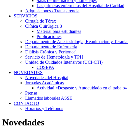
Salas de Internación y homenajes
Las primeras enfermeras del Hospital de Caridad
Adquisiciones / Transparencia
SERVICIOS
Cirugía de Tórax
Clínica Quirúrgica 3
Material para estudiantes
Publicaciones
Departamento de Anestesiología, Reanimación y Terapia
Departamento de Enfermería
Diálisis Crónica y Peritoneal
Servicio de Hematología y TPH
Unidad de Cuidados Intensivos (UCI-CTI)
COSEPA
NOVEDADES
Novedades del Hospital
Jornadas Académicas
Actividad «Desgaste y Autocuidado en el trabajo»
Prensa
Llamados laborales ASSE
CONTACTO
Horarios y Teléfonos
Novedades