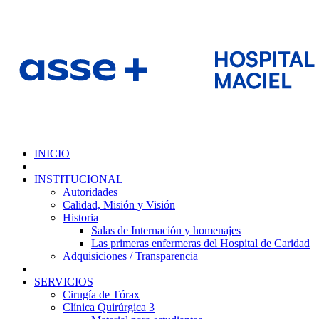
INICIO
INSTITUCIONAL
Autoridades
Calidad, Misión y Visión
Historia
Salas de Internación y homenajes
Las primeras enfermeras del Hospital de Caridad
Adquisiciones / Transparencia
SERVICIOS
Cirugía de Tórax
Clínica Quirúrgica 3