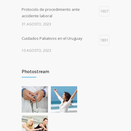
Protocolo de procedimiento ante
1907
accidente laboral
31 AGOSTO, 2023
Cuidados Paliativos en el Uruguay
1891
10 AGOSTO, 2023
235 años del Hospital Maciel
1814
Photostream
17 JUNIO, 2023
Llamado para auxiliar de enfermería en
1691
Nefrología y Hemodiálisis Crónicos.
5 JULIO, 2024