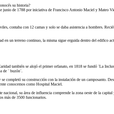
onocés su historia?
e junio de 1788 por iniciativa de Francisco Antonio Maciel y Mateo Vi
civiles, contaba con 12 camas y solo se daba asistencia a hombres. Reci
ad en un terreno continuo, la misma sigue erguida dentro del edifico ac
e Caridad también se alojó el primer orfanato, en 1818 se fundó ¨La Inc
ba de ¨ buzón¨.
 y se completó su construcción con la instalación de un camposanto. Des
lmente conocemos como Hospital Maciel.
 nacional, su área de influencia comprende la zona oeste de la capital y 
los más de 3500 funcionarios.