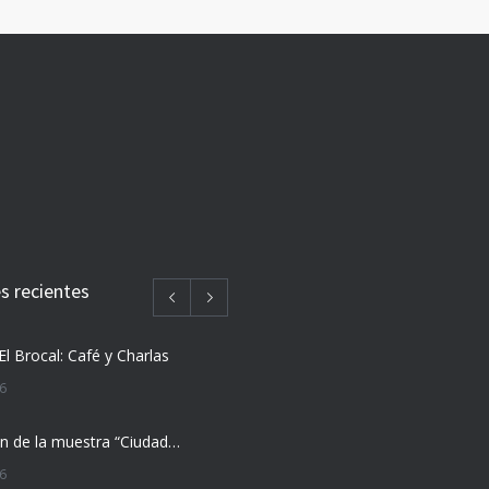
 recientes
El Brocal: Café y Charlas
26
Inauguración de la muestra “Ciudad Vieja nos cuenta”
26