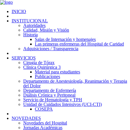
INICIO
INSTITUCIONAL
Autoridades
Calidad, Misión y Visión
Historia
Salas de Internación y homenajes
Las primeras enfermeras del Hospital de Caridad
Adquisiciones / Transparencia
SERVICIOS
Cirugía de Tórax
Clínica Quirúrgica 3
Material para estudiantes
Publicaciones
Departamento de Anestesiología, Reanimación y Terapia
del Dolor
Departamento de Enfermería
Diálisis Crónica y Peritoneal
Servicio de Hematología y TPH
Unidad de Cuidados Intensivos (UCI-CTI)
COSEPA
NOVEDADES
Novedades del Hospital
Jornadas Académicas