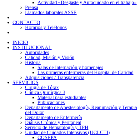
Actividad «Desgaste y Autocuidado en el trabajo»
Prensa
Llamados laborales ASSE
CONTACTO
Horarios y Teléfonos
INICIO
INSTITUCIONAL
Autoridades
Calidad, Misión y Visión
Historia
Salas de Internación y homenajes
Las primeras enfermeras del Hospital de Caridad
Adquisiciones / Transparencia
SERVICIOS
Cirugía de Tórax
Clínica Quirúrgica 3
Material para estudiantes
Publicaciones
Departamento de Anestesiología, Reanimación y Terapia
del Dolor
Departamento de Enfermería
Diálisis Crónica y Peritoneal
Servicio de Hematología y TPH
Unidad de Cuidados Intensivos (UCI-CTI)
COSEPA