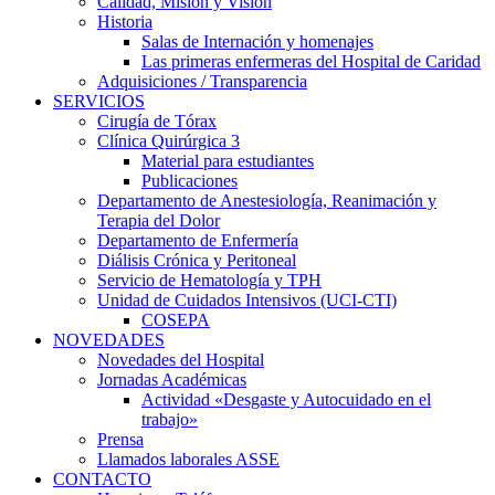
Calidad, Misión y Visión
Historia
Salas de Internación y homenajes
Las primeras enfermeras del Hospital de Caridad
Adquisiciones / Transparencia
SERVICIOS
Cirugía de Tórax
Clínica Quirúrgica 3
Material para estudiantes
Publicaciones
Departamento de Anestesiología, Reanimación y
Terapia del Dolor
Departamento de Enfermería
Diálisis Crónica y Peritoneal
Servicio de Hematología y TPH
Unidad de Cuidados Intensivos (UCI-CTI)
COSEPA
NOVEDADES
Novedades del Hospital
Jornadas Académicas
Actividad «Desgaste y Autocuidado en el
trabajo»
Prensa
Llamados laborales ASSE
CONTACTO