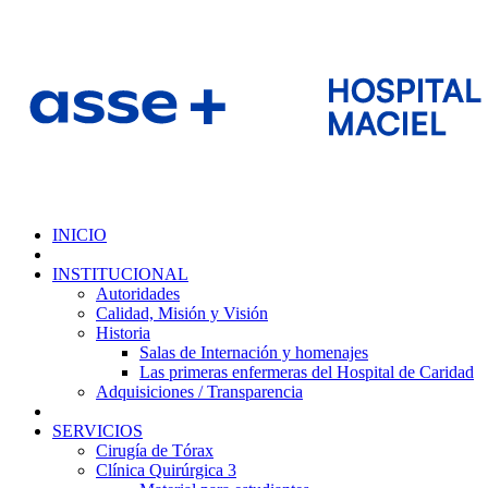
INICIO
INSTITUCIONAL
Autoridades
Calidad, Misión y Visión
Historia
Salas de Internación y homenajes
Las primeras enfermeras del Hospital de Caridad
Adquisiciones / Transparencia
SERVICIOS
Cirugía de Tórax
Clínica Quirúrgica 3