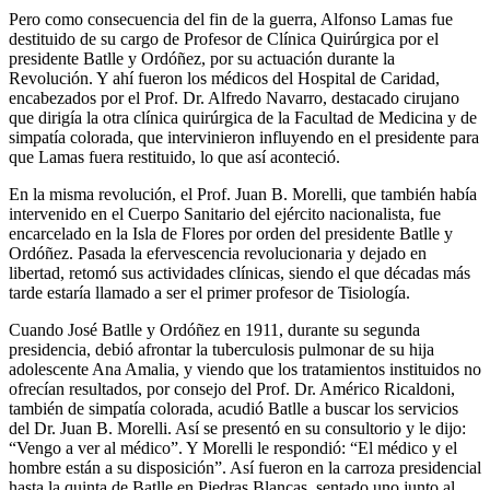
Pero como consecuencia del fin de la guerra, Alfonso Lamas fue
destituido de su cargo de Profesor de Clínica Quirúrgica por el
presidente Batlle y Ordóñez, por su actuación durante la
Revolución. Y ahí fueron los médicos del Hospital de Caridad,
encabezados por el Prof. Dr. Alfredo Navarro, destacado cirujano
que dirigía la otra clínica quirúrgica de la Facultad de Medicina y de
simpatía colorada, que intervinieron influyendo en el presidente para
que Lamas fuera restituido, lo que así aconteció.
En la misma revolución, el Prof. Juan B. Morelli, que también había
intervenido en el Cuerpo Sanitario del ejército nacionalista, fue
encarcelado en la Isla de Flores por orden del presidente Batlle y
Ordóñez. Pasada la efervescencia revolucionaria y dejado en
libertad, retomó sus actividades clínicas, siendo el que décadas más
tarde estaría llamado a ser el primer profesor de Tisiología.
Cuando José Batlle y Ordóñez en 1911, durante su segunda
presidencia, debió afrontar la tuberculosis pulmonar de su hija
adolescente Ana Amalia, y viendo que los tratamientos instituidos no
ofrecían resultados, por consejo del Prof. Dr. Américo Ricaldoni,
también de simpatía colorada, acudió Batlle a buscar los servicios
del Dr. Juan B. Morelli. Así se presentó en su consultorio y le dijo:
“Vengo a ver al médico”. Y Morelli le respondió: “El médico y el
hombre están a su disposición”. Así fueron en la carroza presidencial
hasta la quinta de Batlle en Piedras Blancas, sentado uno junto al