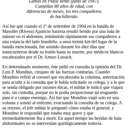
Lamas en Playa Verde (junio de 1947).
Cumplían 80 años de edad, con
diferencias de meses, los tres compañeros
de bachillerato.
Así fue que cuando el 1º de setiembre de 1904 en la batalla de
Masoller (Rivera) Aparicio Saravia resultó herido por una bala de
máuser en el abdomen, retirándolo rápidamente sus compañeros a
una estancia del lado brasileño, a unos treinta km del lugar de la
batalla mencionada, fue asistido durante los diez días que
transcurrieron desde su lesión hasta su muerte, por médicos blancos
encabezados por el Dr. Arturo Lussich.
En determinado momento, éste pidió en consulta la opinión del Dr.
Luis P. Mondino, cirujano de las fuerzas contrarias. Cuando
Mondino refirió al coronel que encabezaba la columna, autorización
para acudir a la consulta que le había solicitado su colega, y a la que
se sentía obligado por razones éticas, el militar le indicó que viajara
solo, sin custodia, porque no le podía proporcionar tal resguardo
para ir a campo enemigo. Así fue que Mondino viajó solo en una
volanta y asistió al enfermo, evacuando la consulta de su colega. A
su retorno, el jefe militar le preguntó cómo estaba el general, y
Mondino le respondió que estaba muy grave y que
irremediablemente iba a morir. En aquel tiempo las heridas de bala
abdominales no se intervenían quirúrgicamente todavía.