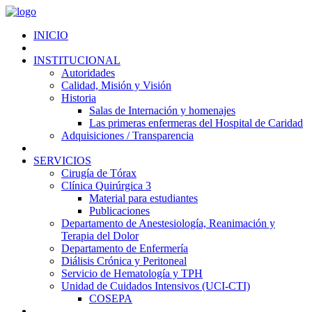
INICIO
INSTITUCIONAL
Autoridades
Calidad, Misión y Visión
Historia
Salas de Internación y homenajes
Las primeras enfermeras del Hospital de Caridad
Adquisiciones / Transparencia
SERVICIOS
Cirugía de Tórax
Clínica Quirúrgica 3
Material para estudiantes
Publicaciones
Departamento de Anestesiología, Reanimación y
Terapia del Dolor
Departamento de Enfermería
Diálisis Crónica y Peritoneal
Servicio de Hematología y TPH
Unidad de Cuidados Intensivos (UCI-CTI)
COSEPA