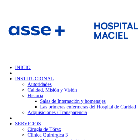
INICIO
INSTITUCIONAL
Autoridades
Calidad, Misión y Visión
Historia
Salas de Internación y homenajes
Las primeras enfermeras del Hospital de Caridad
Adquisiciones / Transparencia
SERVICIOS
Cirugía de Tórax
Clínica Quirúrgica 3