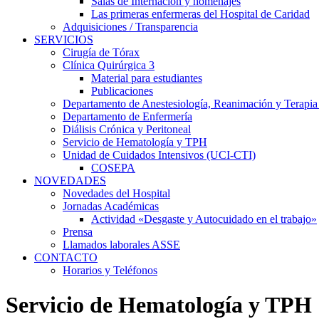
Salas de Internación y homenajes
Las primeras enfermeras del Hospital de Caridad
Adquisiciones / Transparencia
SERVICIOS
Cirugía de Tórax
Clínica Quirúrgica 3
Material para estudiantes
Publicaciones
Departamento de Anestesiología, Reanimación y Terapia
Departamento de Enfermería
Diálisis Crónica y Peritoneal
Servicio de Hematología y TPH
Unidad de Cuidados Intensivos (UCI-CTI)
COSEPA
NOVEDADES
Novedades del Hospital
Jornadas Académicas
Actividad «Desgaste y Autocuidado en el trabajo»
Prensa
Llamados laborales ASSE
CONTACTO
Horarios y Teléfonos
Servicio de Hematología y TPH