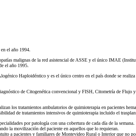
 en el año 1994.
mopatías malignas de la red asistencial de ASSE y el único IMAE (Institu
de el año 1995.
Alogénico Haploidéntico y es el único centro en el país donde se real
e diagnóstico de Citogenética convencional y FISH, Citometría de Flujo 
lizan los tratamientos ambulatorios de quimioterapia en pacientes he
sibilidad de tratamientos intensivos de quimioterapia incluido el traspl
pecialidades por patología con una cobertura de cada día de la semana
ando la movilización del paciente en aquellos que lo requieran.
o a pacientes y familiares de Montevideo Rural o Interior que no pose