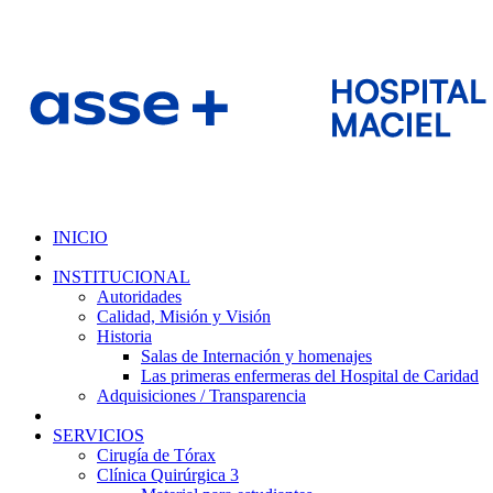
INICIO
INSTITUCIONAL
Autoridades
Calidad, Misión y Visión
Historia
Salas de Internación y homenajes
Las primeras enfermeras del Hospital de Caridad
Adquisiciones / Transparencia
SERVICIOS
Cirugía de Tórax
Clínica Quirúrgica 3