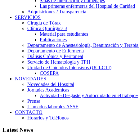
Salas de Internación y homenajes
Las primeras enfermeras del Hospital de Caridad
Adquisiciones / Transparencia
SERVICIOS
Cirugía de Tórax
Clínica Quirúrgica 3
Material para estudiantes
Publicaciones
Departamento de Anestesiología, Reanimación y Terapia
Departamento de Enfermería
Diálisis Crónica y Peritoneal
Servicio de Hematología y TPH
Unidad de Cuidados Intensivos (UCI-CTI)
COSEPA
NOVEDADES
Novedades del Hospital
Jornadas Académicas
Actividad «Desgaste y Autocuidado en el trabajo»
Prensa
Llamados laborales ASSE
CONTACTO
Horarios y Teléfonos
Latest News