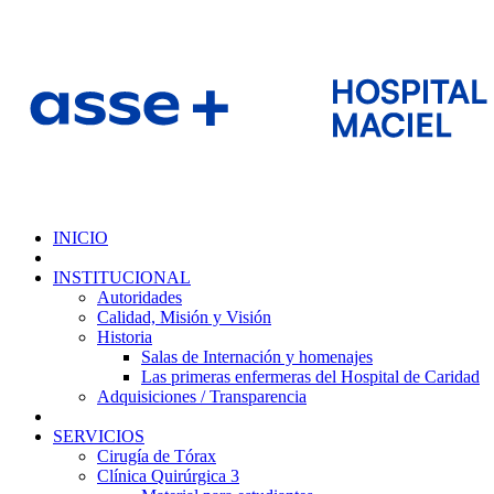
INICIO
INSTITUCIONAL
Autoridades
Calidad, Misión y Visión
Historia
Salas de Internación y homenajes
Las primeras enfermeras del Hospital de Caridad
Adquisiciones / Transparencia
SERVICIOS
Cirugía de Tórax
Clínica Quirúrgica 3