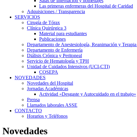
Salas de Internación y homenajes
Las primeras enfermeras del Hospital de Caridad
Adquisiciones / Transparencia
SERVICIOS
Cirugía de Tórax
Clínica Quirúrgica 3
Material para estudiantes
Publicaciones
Departamento de Anestesiología, Reanimación y Terapia
Departamento de Enfermería
Diálisis Crónica y Peritoneal
Servicio de Hematología y TPH
Unidad de Cuidados Intensivos (UCI-CTI)
COSEPA
NOVEDADES
Novedades del Hospital
Jornadas Académicas
Actividad «Desgaste y Autocuidado en el trabajo»
Prensa
Llamados laborales ASSE
CONTACTO
Horarios y Teléfonos
Novedades