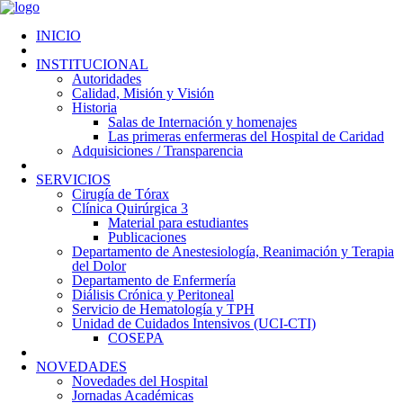
INICIO
INSTITUCIONAL
Autoridades
Calidad, Misión y Visión
Historia
Salas de Internación y homenajes
Las primeras enfermeras del Hospital de Caridad
Adquisiciones / Transparencia
SERVICIOS
Cirugía de Tórax
Clínica Quirúrgica 3
Material para estudiantes
Publicaciones
Departamento de Anestesiología, Reanimación y Terapia
del Dolor
Departamento de Enfermería
Diálisis Crónica y Peritoneal
Servicio de Hematología y TPH
Unidad de Cuidados Intensivos (UCI-CTI)
COSEPA
NOVEDADES
Novedades del Hospital
Jornadas Académicas