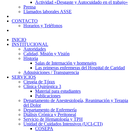
Actividad «Desgaste y Autocuidado en el trabajo»
Prensa
Llamados laborales ASSE
CONTACTO
Horarios y Teléfonos
INICIO
INSTITUCIONAL
Autoridades
Calidad, Misión y Visión
Historia
Salas de Internación y homenajes
Las primeras enfermeras del Hospital de Caridad
Adquisiciones / Transparencia
SERVICIOS
Cirugía de Tórax
Clínica Quirúrgica 3
Material para estudiantes
Publicaciones
Departamento de Anestesiología, Reanimación y Terapia
del Dolor
Departamento de Enfermería
Diálisis Crónica y Peritoneal
Servicio de Hematología y TPH
Unidad de Cuidados Intensivos (UCI-CTI)
COSEPA