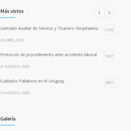
Más vistos
Llamado Auxiliar de Servicio y Tisanero Hospitalario
3195
28 ABRIL, 2023
Protocolo de procedimiento ante accidente laboral
1907
31 AGOSTO, 2023
Cuidados Paliativos en el Uruguay
1891
10 AGOSTO, 2023
235 años del Hospital Maciel
1814
Galería
17 JUNIO, 2023