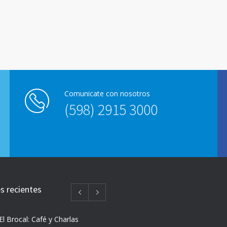
Comunicate con nosotros
(598) 2915 3000
 recientes
El Brocal: Café y Charlas