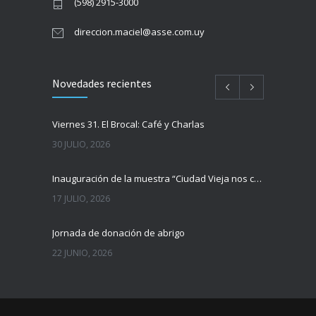
(598) 2915-3000
direccion.maciel@asse.com.uy
Novedades recientes
Viernes 31. El Brocal: Café y Charlas
30 JULIO, 2026
Inauguración de la muestra “Ciudad Vieja nos cuenta”
17 JULIO, 2026
Jornada de donación de abrigo
22 JUNIO, 2026
Aporte del Taller Sala 12 al patrimonio histórico del Hospital Maciel
20 JUNIO, 2026