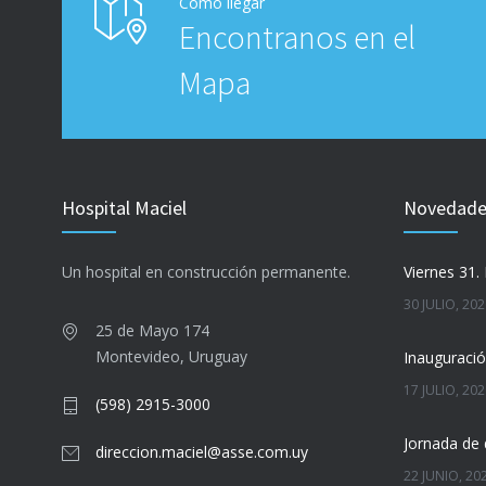
Cómo llegar
Encontranos en el
Mapa
Hospital Maciel
Novedades
Un hospital en construcción permanente.
Viernes 31. 
30 JULIO, 20
25 de Mayo 174
Montevideo, Uruguay
17 JULIO, 20
(598) 2915-3000
Jornada de 
direccion.maciel@asse.com.uy
22 JUNIO, 20