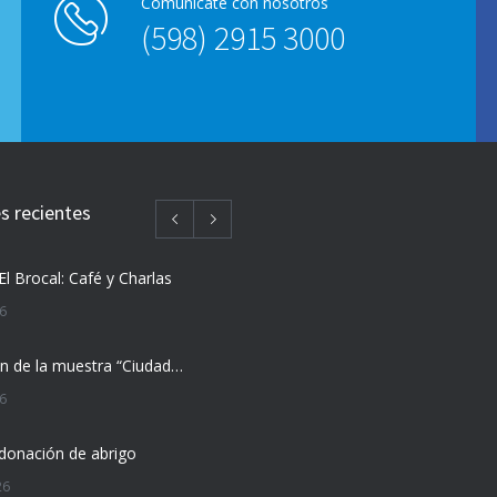
Comunicate con nosotros
(598) 2915 3000
 recientes
El Brocal: Café y Charlas
26
Inauguración de la muestra “Ciudad Vieja nos cuenta”
26
donación de abrigo
26