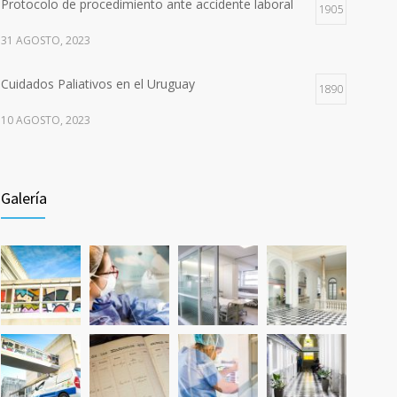
Protocolo de procedimiento ante accidente laboral
1905
31 AGOSTO, 2023
Cuidados Paliativos en el Uruguay
1890
10 AGOSTO, 2023
235 años del Hospital Maciel
1813
Galería
17 JUNIO, 2023
Llamado para auxiliar de enfermería en Nefrología y
1662
Hemodiálisis Crónicos.
5 JULIO, 2024