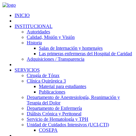
INICIO
INSTITUCIONAL
Autoridades
Calidad, Misión y Visión
Historia
Salas de Internación y homenajes
Las primeras enfermeras del Hospital de Caridad
Adquisiciones / Transparencia
SERVICIOS
Cirugía de Tórax
Clínica Quirúrgica 3
Material para estudiantes
Publicaciones
Departamento de Anestesiología, Reanimación y
Terapia del Dolor
Departamento de Enfermería
Diálisis Crónica y Peritoneal
Servicio de Hematología y TPH
Unidad de Cuidados Intensivos (UCI-CTI)
COSEPA