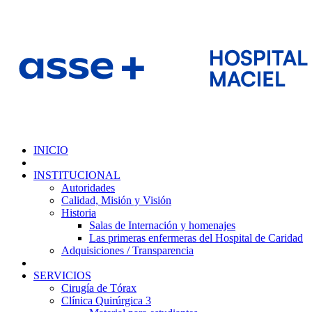
INICIO
INSTITUCIONAL
Autoridades
Calidad, Misión y Visión
Historia
Salas de Internación y homenajes
Las primeras enfermeras del Hospital de Caridad
Adquisiciones / Transparencia
SERVICIOS
Cirugía de Tórax
Clínica Quirúrgica 3