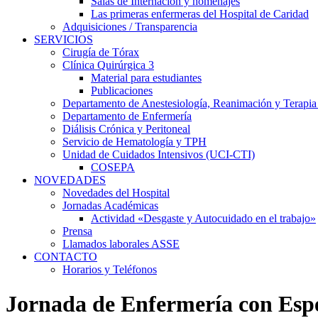
Salas de Internación y homenajes
Las primeras enfermeras del Hospital de Caridad
Adquisiciones / Transparencia
SERVICIOS
Cirugía de Tórax
Clínica Quirúrgica 3
Material para estudiantes
Publicaciones
Departamento de Anestesiología, Reanimación y Terapia
Departamento de Enfermería
Diálisis Crónica y Peritoneal
Servicio de Hematología y TPH
Unidad de Cuidados Intensivos (UCI-CTI)
COSEPA
NOVEDADES
Novedades del Hospital
Jornadas Académicas
Actividad «Desgaste y Autocuidado en el trabajo»
Prensa
Llamados laborales ASSE
CONTACTO
Horarios y Teléfonos
Jornada de Enfermería con Espe