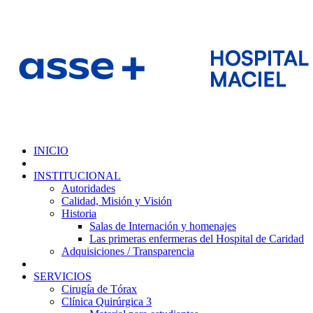
INICIO
INSTITUCIONAL
Autoridades
Calidad, Misión y Visión
Historia
Salas de Internación y homenajes
Las primeras enfermeras del Hospital de Caridad
Adquisiciones / Transparencia
SERVICIOS
Cirugía de Tórax
Clínica Quirúrgica 3