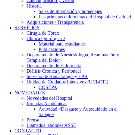
Calidad, Misión y Visión
Historia
Salas de Internación y homenajes
Las primeras enfermeras del Hospital de Caridad
Adquisiciones / Transparencia
SERVICIOS
Cirugía de Tórax
Clínica Quirúrgica 3
Material para estudiantes
Publicaciones
Departamento de Anestesiología, Reanimación y
Terapia del Dolor
Departamento de Enfermería
Diálisis Crónica y Peritoneal
Servicio de Hematología y TPH
Unidad de Cuidados Intensivos (UCI-CTI)
COSEPA
NOVEDADES
Novedades del Hospital
Jornadas Académicas
Actividad «Desgaste y Autocuidado en el
trabajo»
Prensa
Llamados laborales ASSE
CONTACTO