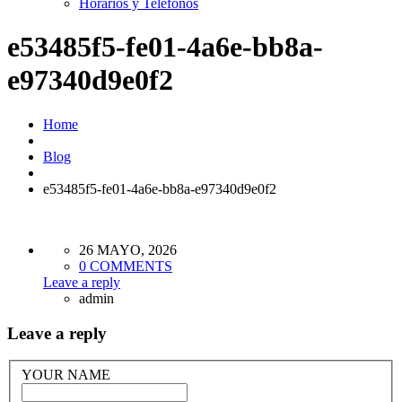
Horarios y Teléfonos
e53485f5-fe01-4a6e-bb8a-
e97340d9e0f2
Home
Blog
e53485f5-fe01-4a6e-bb8a-e97340d9e0f2
26 MAYO, 2026
0 COMMENTS
Leave a reply
admin
Leave a reply
YOUR NAME