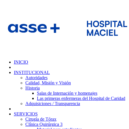
INICIO
INSTITUCIONAL
Autoridades
Calidad, Misión y Visión
Historia
Salas de Internación y homenajes
Las primeras enfermeras del Hospital de Caridad
Adquisiciones / Transparencia
SERVICIOS
Cirugía de Tórax
Clínica Quirúrgica 3