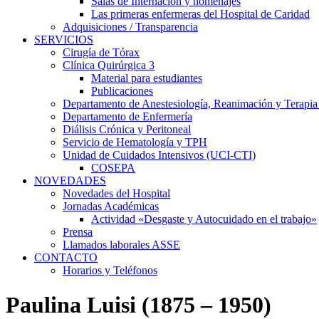
Salas de Internación y homenajes
Las primeras enfermeras del Hospital de Caridad
Adquisiciones / Transparencia
SERVICIOS
Cirugía de Tórax
Clínica Quirúrgica 3
Material para estudiantes
Publicaciones
Departamento de Anestesiología, Reanimación y Terapia
Departamento de Enfermería
Diálisis Crónica y Peritoneal
Servicio de Hematología y TPH
Unidad de Cuidados Intensivos (UCI-CTI)
COSEPA
NOVEDADES
Novedades del Hospital
Jornadas Académicas
Actividad «Desgaste y Autocuidado en el trabajo»
Prensa
Llamados laborales ASSE
CONTACTO
Horarios y Teléfonos
Paulina Luisi (1875 – 1950)