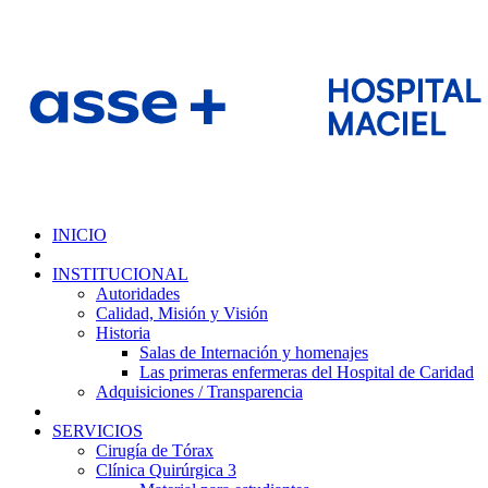
INICIO
INSTITUCIONAL
Autoridades
Calidad, Misión y Visión
Historia
Salas de Internación y homenajes
Las primeras enfermeras del Hospital de Caridad
Adquisiciones / Transparencia
SERVICIOS
Cirugía de Tórax
Clínica Quirúrgica 3