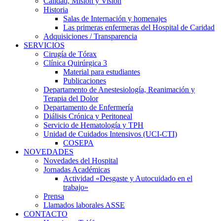
Calidad, Misión y Visión
Historia
Salas de Internación y homenajes
Las primeras enfermeras del Hospital de Caridad
Adquisiciones / Transparencia
SERVICIOS
Cirugía de Tórax
Clínica Quirúrgica 3
Material para estudiantes
Publicaciones
Departamento de Anestesiología, Reanimación y
Terapia del Dolor
Departamento de Enfermería
Diálisis Crónica y Peritoneal
Servicio de Hematología y TPH
Unidad de Cuidados Intensivos (UCI-CTI)
COSEPA
NOVEDADES
Novedades del Hospital
Jornadas Académicas
Actividad «Desgaste y Autocuidado en el
trabajo»
Prensa
Llamados laborales ASSE
CONTACTO