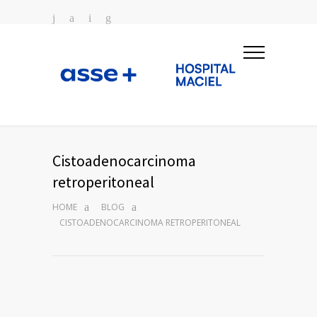
Cistoadenocarcinoma
retroperitoneal
HOME
BLOG
CISTOADENOCARCINOMA RETROPERITONEAL