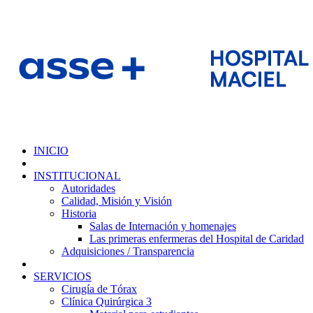
INICIO
INSTITUCIONAL
Autoridades
Calidad, Misión y Visión
Historia
Salas de Internación y homenajes
Las primeras enfermeras del Hospital de Caridad
Adquisiciones / Transparencia
SERVICIOS
Cirugía de Tórax
Clínica Quirúrgica 3