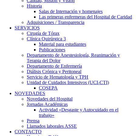
Calidad, Misión y Visión
Historia
Salas de Internación y homenajes
Las primeras enfermeras del Hospital de Caridad
Adquisiciones / Transparencia
SERVICIOS
Cirugía de Tórax
Clínica Quirúrgica 3
Material para estudiantes
Publicaciones
Departamento de Anestesiología, Reanimación y
Terapia del Dolor
Departamento de Enfermería
Diálisis Crónica y Peritoneal
Servicio de Hematología y TPH
Unidad de Cuidados Intensivos (UCI-CTI)
COSEPA
NOVEDADES
Novedades del Hospital
Jornadas Académicas
Actividad «Desgaste y Autocuidado en el
trabajo»
Prensa
Llamados laborales ASSE
CONTACTO