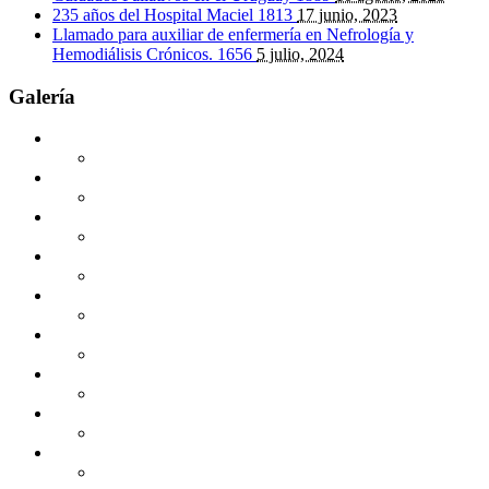
235 años del Hospital Maciel
1813
17 junio, 2023
Llamado para auxiliar de enfermería en Nefrología y
Hemodiálisis Crónicos.
1656
5 julio, 2024
Galería