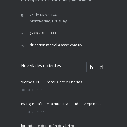
Un hospital en construcción permanente.
25 de Mayo 174
Montevideo, Uruguay
(598) 2915-3000
direccion.maciel@asse.com.uy
Novedades recientes
Viernes 31. El Brocal: Café y Charlas
30 JULIO, 2026
Inauguración de la muestra “Ciudad Vieja nos cuenta”
17 JULIO, 2026
Jornada de donación de abrigo