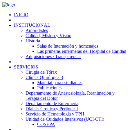
INICIO
INSTITUCIONAL
Autoridades
Calidad, Misión y Visión
Historia
Salas de Internación y homenajes
Las primeras enfermeras del Hospital de Caridad
Adquisiciones / Transparencia
SERVICIOS
Cirugía de Tórax
Clínica Quirúrgica 3
Material para estudiantes
Publicaciones
Departamento de Anestesiología, Reanimación y
Terapia del Dolor
Departamento de Enfermería
Diálisis Crónica y Peritoneal
Servicio de Hematología y TPH
Unidad de Cuidados Intensivos (UCI-CTI)
COSEPA