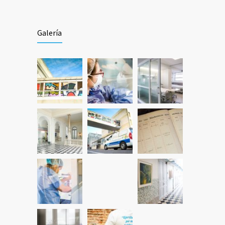
235 años del Hospital Maciel
1814
Galería
17 JUNIO, 2023
Llamado para auxiliar de enfermería en
1694
Nefrología y Hemodiálisis Crónicos.
5 JULIO, 2024