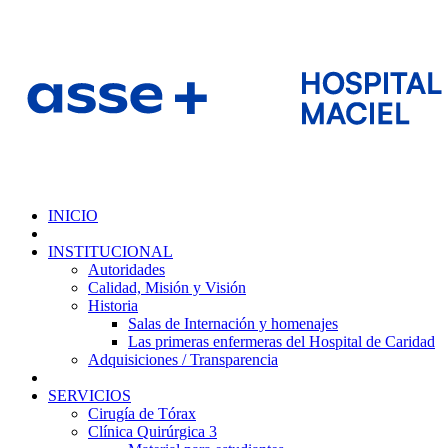
INICIO
INSTITUCIONAL
Autoridades
Calidad, Misión y Visión
Historia
Salas de Internación y homenajes
Las primeras enfermeras del Hospital de Caridad
Adquisiciones / Transparencia
SERVICIOS
Cirugía de Tórax
Clínica Quirúrgica 3