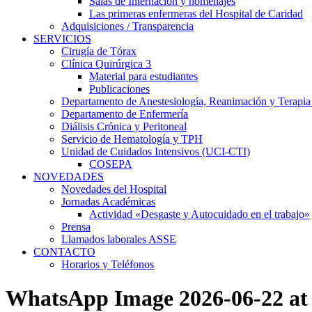
Salas de Internación y homenajes
Las primeras enfermeras del Hospital de Caridad
Adquisiciones / Transparencia
SERVICIOS
Cirugía de Tórax
Clínica Quirúrgica 3
Material para estudiantes
Publicaciones
Departamento de Anestesiología, Reanimación y Terapia
Departamento de Enfermería
Diálisis Crónica y Peritoneal
Servicio de Hematología y TPH
Unidad de Cuidados Intensivos (UCI-CTI)
COSEPA
NOVEDADES
Novedades del Hospital
Jornadas Académicas
Actividad «Desgaste y Autocuidado en el trabajo»
Prensa
Llamados laborales ASSE
CONTACTO
Horarios y Teléfonos
WhatsApp Image 2026-06-22 at 