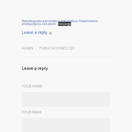
Pseudoquiste-pancreático-traumático-Tratamiento-
endoscópico-con-stent
Descarga
Leave a reply
ADMIN
PUBLICACIONES CQ3
Leave a reply
YOUR NAME
YOUR EMAIL